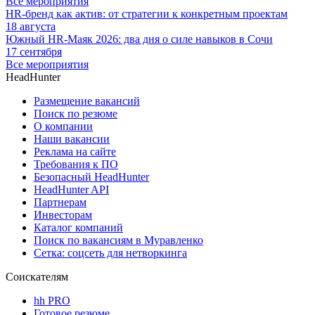
Все мероприятия
HR-бренд как актив: от стратегии к конкретным проектам
18 августа
Южный HR-Маяк 2026: два дня о силе навыков в Сочи
17 сентября
Все мероприятия
HeadHunter
Размещение вакансий
Поиск по резюме
О компании
Наши вакансии
Реклама на сайте
Требования к ПО
Безопасный HeadHunter
HeadHunter API
Партнерам
Инвесторам
Каталог компаний
Поиск по вакансиям в Муравленко
Сетка: соцсеть для нетворкинга
Соискателям
hh PRO
Готовое резюме