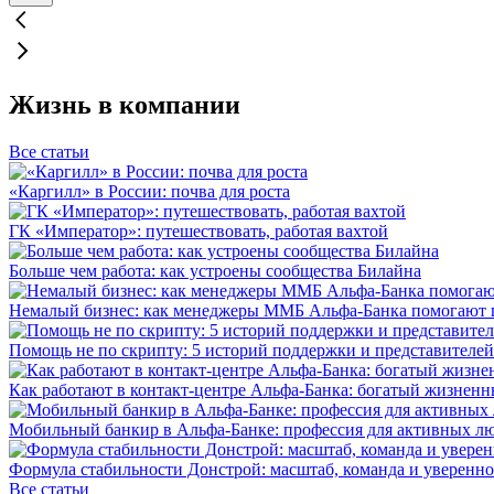
Жизнь в компании
Все статьи
«Каргилл» в России: почва для роста
ГК «Император»: путешествовать, работая вахтой
Больше чем работа: как устроены сообщества Билайна
Немалый бизнес: как менеджеры ММБ Альфа-Банка помогают 
Помощь не по скрипту: 5 историй поддержки и представителей
Как работают в контакт-центре Альфа-Банка: богатый жизненн
Мобильный банкир в Альфа-Банке: профессия для активных л
Формула стабильности Донстрой: масштаб, команда и уверенно
Все статьи