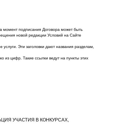
 на момент подписания Договора может быть
мещения новой редакции Условий на Сайте
 услуги. Эти заголовки дают названия разделам,
о из цифр. Такие ссылки ведут на пункты этих
антер», ИНН 7718620740, адрес: 125047,
одская территория Муниципальный округ
я улица, дом 48, помещ. 25
ых резюме с предложениями Соискателей
АЦИЯ УЧАСТИЯ В КОНКУРСАХ,
тра контактной информации Соискателя
тор сайтов: hh.ru, talantix.ru и других
 из Типов регистраций.
луг