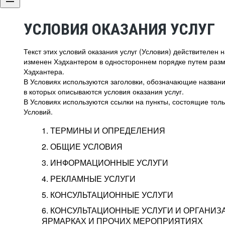
УСЛОВИЯ ОКАЗАНИЯ УСЛУГ
Текст этих условий оказания услуг (Условия) действителен
изменен Хэдхантером в одностороннем порядке путем раз
Хэдхантера.
В Условиях используются заголовки, обозначающие название
в которых описываются условия оказания услуг.
В Условиях используются ссылки на пункты, состоящие тольк
Условий.
1. ТЕРМИНЫ И ОПРЕДЕЛЕНИЯ
2. ОБЩИЕ УСЛОВИЯ
3. ИНФОРМАЦИОННЫЕ УСЛУГИ
1.1. Хэдхантер, или
Хэдхантер, ООО «Хэдх
4. РЕКЛАМНЫЕ УСЛУГИ
HeadHunter, или
г. Москва, внутригор
2.1. Типы и статусы регистрации
5. КОНСУЛЬТАЦИОННЫЕ УСЛУГИ
Исполнитель
Тверской,
2-я
Брестска
Типы регистрации
3.1. Предоставление доступа к базе данн
2.2. Активация услуг
6. КОНСУЛЬТАЦИОННЫЕ УСЛУГИ И ОРГАНИЗ
о трудоустройстве с возможностью просмо
Описание и активация
ЯРМАРКАХ И ПРОЧИХ МЕРОПРИЯТИЯХ
Хэдхантер — администра
2.1.1. Заказчику может быть присвоен один
4.0. Общие условия оказания рекламных ус